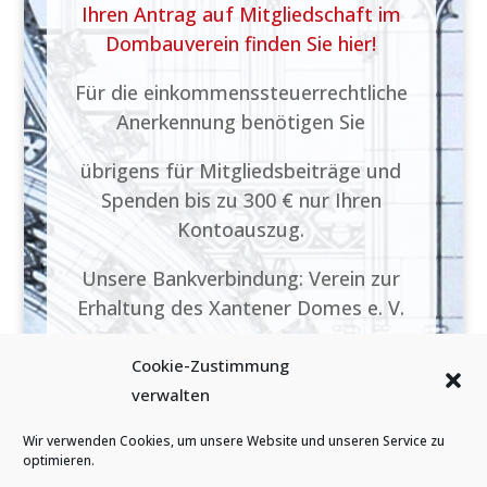
Ihren Antrag auf Mitgliedschaft im
Dombauverein finden Sie hier!
Für die einkommenssteuerrechtliche
Anerkennung benötigen Sie
übrigens für Mitgliedsbeiträge und
Spenden bis zu 300 € nur Ihren
Kontoauszug.
Unsere Bankverbindung: Verein zur
Erhaltung des Xantener Domes e. V.
Volksbank Niederrhein e.G. DE74
Cookie-Zustimmung
3546 1106 1000 2400 16 BIC:
verwalten
GENODED1NRH
Wir verwenden Cookies, um unsere Website und unseren Service zu
optimieren.
Oder nutzen Sie folgenden Link: